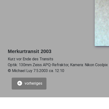
Merkurtransit 2003
Kurz vor Ende des Transits
Optik: 130mm Zeiss APQ-Refraktor, Kamera: Nikon Coolpix
© Michael Luy 7.5.2003 ca. 12:10
vorheriges